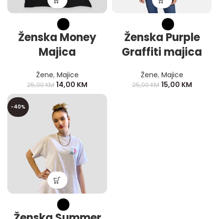
Ženska Money
Ženska Purple
Majica
Graffiti majica
Žene
,
Majice
Žene
,
Majice
14,00
KM
15,00
KM
25,00
KM
25,00
KM
-40%
Ženska Summer