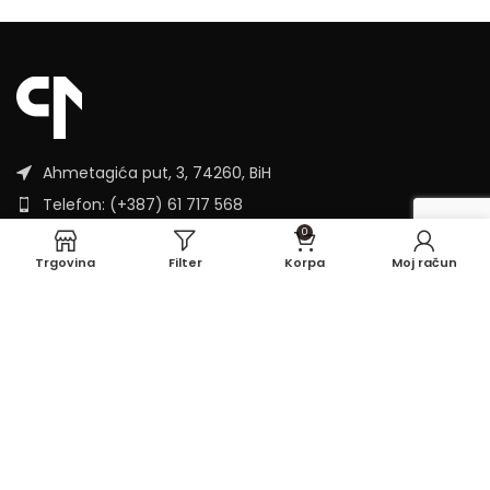
Ahmetagića put, 3, 74260, BiH
Telefon: (+387) 61 717 568
Email: kontakt@pr1me.ba
0
Trgovina
Filter
Korpa
Moj račun
KATEGORIJE
WEBSHOP
Pr1me.ba
2024 Sva prava zadržana.
Powered by
Webtic.ba