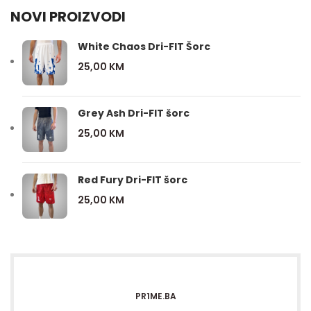
NOVI PROIZVODI
White Chaos Dri-FIT Šorc
25,00
KM
Grey Ash Dri-FIT šorc
25,00
KM
Red Fury Dri-FIT šorc
25,00
KM
PR1ME.BA