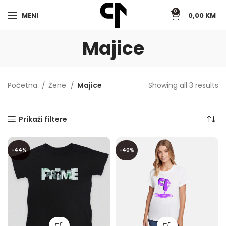
0
MENI
0,00
KM
Majice
Početna
Žene
Majice
Showing all 3 results
Prikaži filtere
-44%
-40%