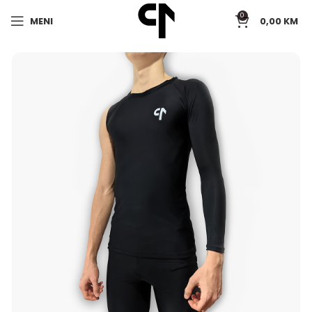
0
MENI
0,00
KM