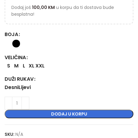
Dodaj još
100,00
KM
u korpu da ti dostava bude
besplatna!
BOJA
VELIČINA
S
M
L
XL
XXL
DUŽI RUKAV
Desni
Lijevi
DODAJ U KORPU
SKU:
N/A