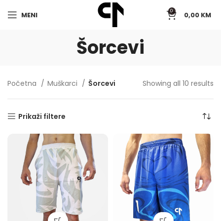
0
MENI
0,00
KM
Šorcevi
Početna
Muškarci
Šorcevi
Showing all 10 results
Prikaži filtere