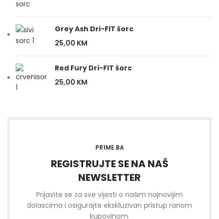
Grey Ash Dri-FIT šorc
25,00
KM
Red Fury Dri-FIT šorc
25,00
KM
PR1ME.BA
REGISTRUJTE SE NA NAŠ
NEWSLETTER
Prijavite se za sve vijesti o našim najnovijim
dolascima i osigurajte ekskluzivan pristup ranom
kupovinom.