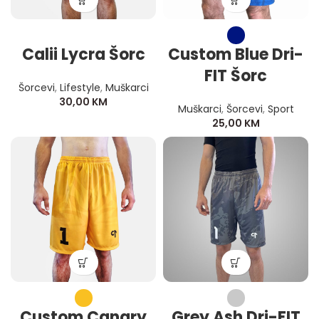
Calii Lycra Šorc
Custom Blue Dri-
FIT Šorc
Šorcevi
,
Lifestyle
,
Muškarci
30,00
KM
Muškarci
,
Šorcevi
,
Sport
25,00
KM
Custom Canary
Grey Ash Dri-FIT