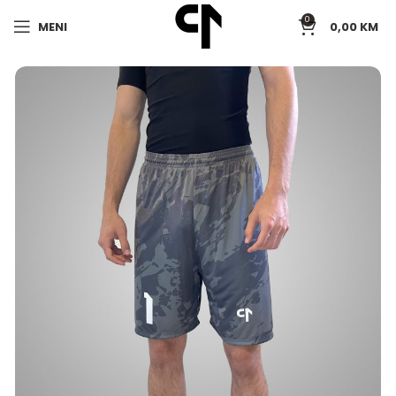
0
MENI
0,00
KM