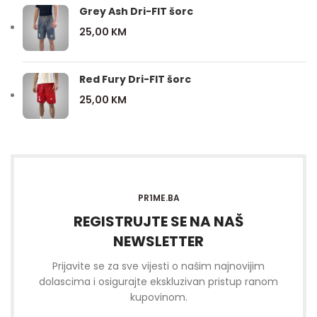
Grey Ash Dri-FIT šorc
25,00
KM
Red Fury Dri-FIT šorc
25,00
KM
PR1ME.BA
REGISTRUJTE SE NA NAŠ
NEWSLETTER
Prijavite se za sve vijesti o našim najnovijim
dolascima i osigurajte ekskluzivan pristup ranom
kupovinom.