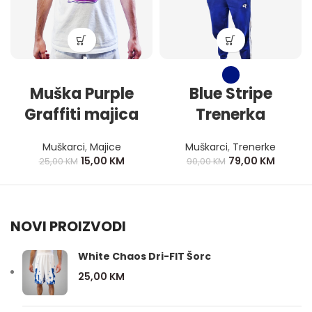
Muška Purple
Blue Stripe
Graffiti majica
Trenerka
Muškarci
,
Majice
Muškarci
,
Trenerke
15,00
KM
79,00
KM
25,00
KM
90,00
KM
NOVI PROIZVODI
White Chaos Dri-FIT Šorc
25,00
KM