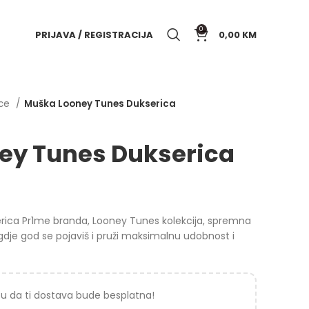
0
PRIJAVA / REGISTRACIJA
0,00
KM
ice
Muška Looney Tunes Dukserica
ey Tunes Dukserica
erica Pr1me branda, Looney Tunes kolekcija, spremna
 gdje god se pojaviš i pruži maksimalnu udobnost i
u da ti dostava bude besplatna!