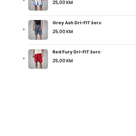
25,00
KM
Grey Ash Dri-FIT šorc
25,00
KM
Red Fury Dri-FIT šorc
25,00
KM