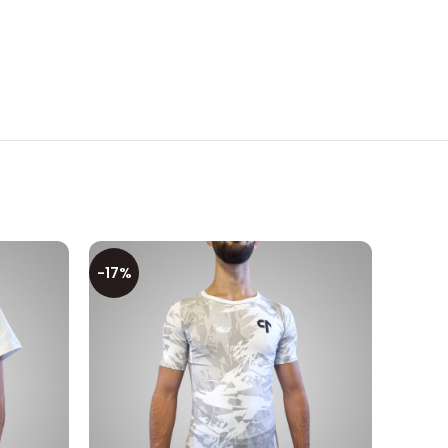
-17%
-27%