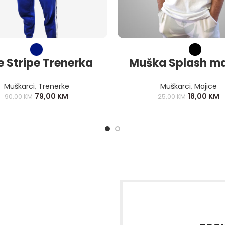
e Stripe Trenerka
Muška Splash ma
Muškarci
,
Trenerke
Muškarci
,
Majice
79,00
KM
18,00
KM
90,00
KM
25,00
KM