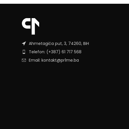
Ahmetagića put, 3, 74260, BiH
Telefon: (+387) 61 717 568
Email: kontakt@pr1me.ba