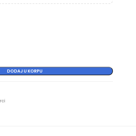
DUKSERICE
MAJICE
DODAJ U KORPU
rci
TRENERKE