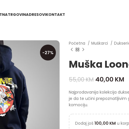
TNA
TRGOVINA
DRESOVI
KONTAKT
Početna
Muškarci
Dukser
-27%
Muška Loon
40,00
KM
55,00
KM
Najprodavanija kolekcija duks
je da te učini prepoznatljivim
komociju.
Dodaj još
100,00
KM
u korp