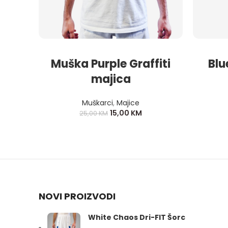
Muška Purple Graffiti
Blu
majica
Muškarci
,
Majice
15,00
KM
25,00
KM
NOVI PROIZVODI
White Chaos Dri-FIT Šorc