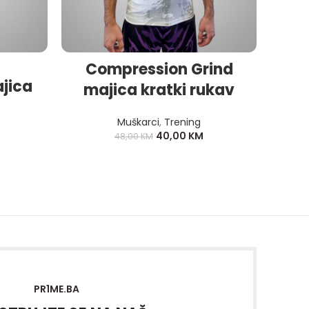
Compression Grind
jica
Mušk
majica kratki rukav
Muškarci
,
Trening
40,00
KM
48,00
KM
PR1ME.BA