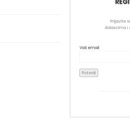
REGI
Prijavite 
dolascima i 
Vaš email