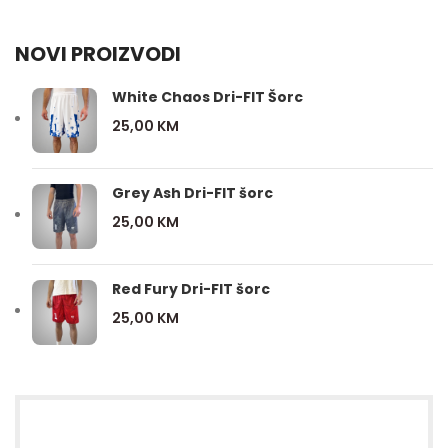
NOVI PROIZVODI
White Chaos Dri-FIT Šorc
25,00
KM
Grey Ash Dri-FIT šorc
25,00
KM
Red Fury Dri-FIT šorc
25,00
KM