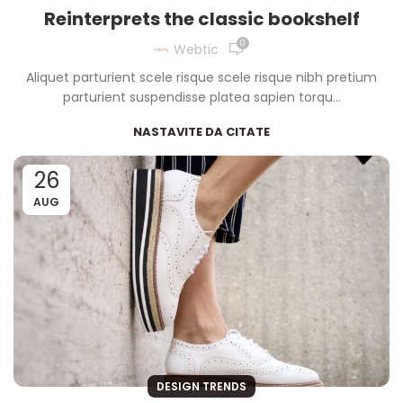
Reinterprets the classic bookshelf
0
Webtic
Aliquet parturient scele risque scele risque nibh pretium
parturient suspendisse platea sapien torqu...
NASTAVITE DA CITATE
26
AUG
DESIGN TRENDS