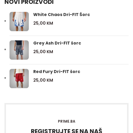
NOVI PROIZVODI
White Chaos Dri-FIT Šorc
25,00
KM
Grey Ash Dri-FIT šorc
25,00
KM
Red Fury Dri-FIT šorc
25,00
KM
PR1ME.BA
REGISTRUJTE SE NA NAŠ