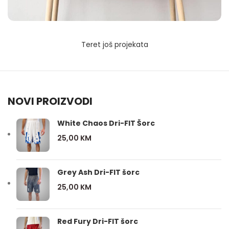
Teret još projekata
NOVI PROIZVODI
White Chaos Dri-FIT Šorc
25,00
KM
Grey Ash Dri-FIT šorc
25,00
KM
Red Fury Dri-FIT šorc