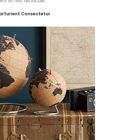
ent sit hac dis iaculis.
arturient Consectetur