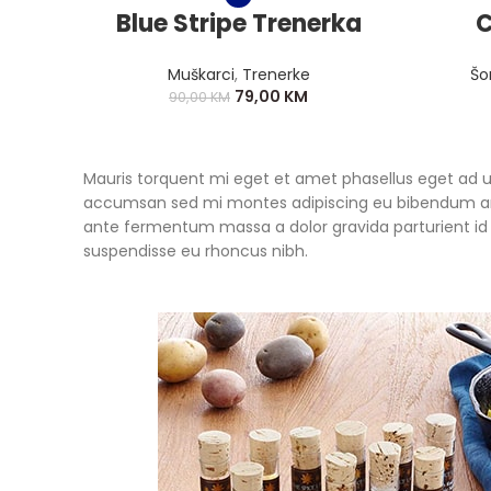
Blue Stripe Trenerka
C
Muškarci
,
Trenerke
Šo
79,00
KM
90,00
KM
Mauris torquent mi eget et amet phasellus eget ad
accumsan sed mi montes adipiscing eu bibendum ante
ante fermentum massa a dolor gravida parturient id
suspendisse eu rhoncus nibh.