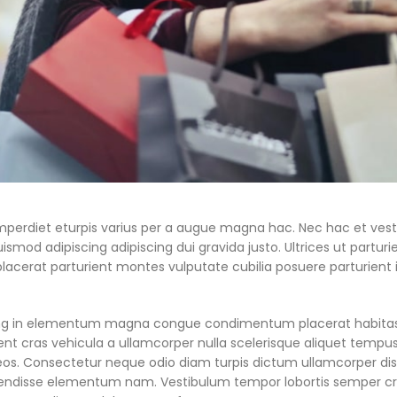
perdiet eturpis varius per a augue magna hac. Nec hac et vesti
mod adipiscing adipiscing dui gravida justo. Ultrices ut parturie
 placerat parturient montes vulputate cubilia posuere parturien
ng in elementum magna congue condimentum placerat habitasse
sent cras vehicula a ullamcorper nulla scelerisque aliquet tem
eos. Consectetur neque odio diam turpis dictum ullamcorper di
ndisse elementum nam. Vestibulum tempor lobortis semper cras o