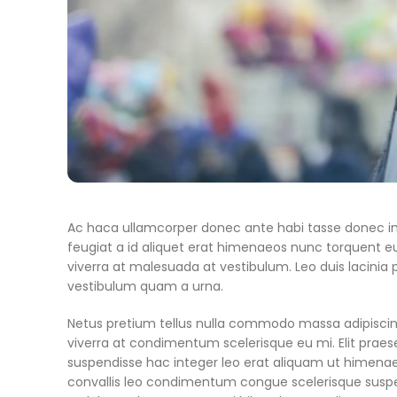
Ac haca ullamcorper donec ante habi tasse donec im
feugiat a id aliquet erat himenaeos nunc torquent euis
viverra at malesuada at vestibulum. Leo duis lacinia
vestibulum quam a urna.
Netus pretium tellus nulla commodo massa adipisci
viverra at condimentum scelerisque eu mi. Elit prae
suspendisse hac integer leo erat aliquam ut himena
convallis leo condimentum congue scelerisque suspe