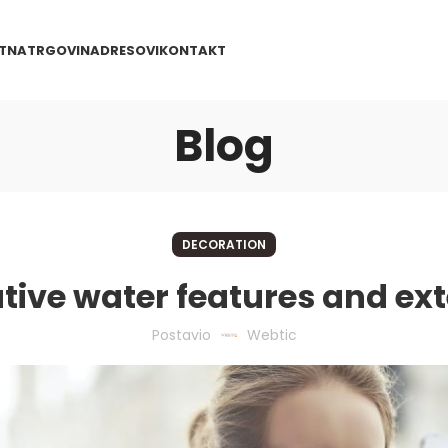
TNA
TRGOVINA
DRESOVI
KONTAKT
Blog
DECORATION
tive water features and ext
Postavio
Webtic