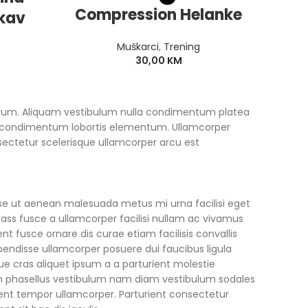
Compression Helanke
Co
ukav
Muškarci
,
Trening
30,00
KM
trum. Aliquam vestibulum nulla condimentum platea
si condimentum lobortis elementum. Ullamcorper
ectetur scelerisque ullamcorper arcu est
se ut aenean malesuada metus mi urna facilisi eget
ass fusce a ullamcorper facilisi nullam ac vivamus
ent fusce ornare dis curae etiam facilisis convallis
suspendisse ullamcorper posuere dui faucibus ligula
ue cras aliquet ipsum a a parturient molestie
h phasellus vestibulum nam diam vestibulum sodales
uent tempor ullamcorper. Parturient consectetur