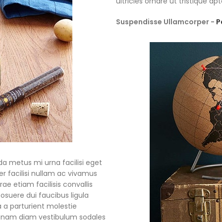
ultricies ornare ut tristique apt
Suspendisse Ullamcorper -
P
 metus mi urna facilisi eget
r facilisi nullam ac vivamus
ae etiam facilisis convallis
posuere dui faucibus ligula
a a parturient molestie
m nam diam vestibulum sodales