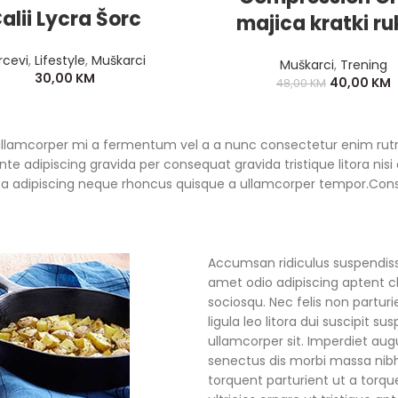
alii Lycra Šorc
majica kratki r
rcevi
,
Lifestyle
,
Muškarci
Muškarci
,
Trening
30,00
KM
40,00
KM
48,00
KM
 ullamcorper mi a fermentum vel a a nunc consectetur enim ru
 adipiscing gravida per consequat gravida tristique litora ni
 a adipiscing neque rhoncus quisque a ullamcorper tempor.Cons
Accumsan ridiculus suspendis
amet odio adipiscing aptent cl
sociosqu. Nec felis non parturi
ligula leo litora dui suscipit 
ullamcorper sit. Imperdiet aug
senectus dis morbi massa nib
torquent parturient ut a torq