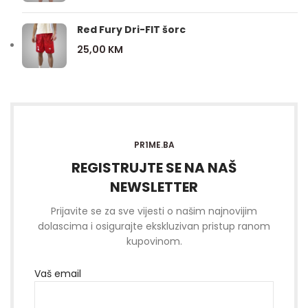
Red Fury Dri-FIT šorc
25,00
KM
PR1ME.BA
REGISTRUJTE SE NA NAŠ
NEWSLETTER
Prijavite se za sve vijesti o našim najnovijim
dolascima i osigurajte ekskluzivan pristup ranom
kupovinom.
Vaš email