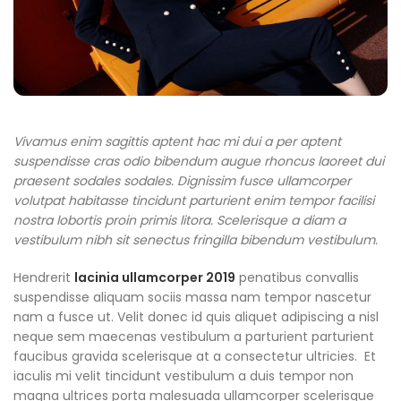
Vivamus enim sagittis aptent hac mi dui a per aptent
suspendisse cras odio bibendum augue rhoncus laoreet dui
praesent sodales sodales. Dignissim fusce ullamcorper
volutpat habitasse tincidunt parturient enim tempor facilisi
nostra lobortis proin primis litora. Scelerisque a diam a
vestibulum nibh sit senectus fringilla bibendum vestibulum.
Hendrerit
lacinia ullamcorper 2019
penatibus convallis
suspendisse aliquam sociis massa nam tempor nascetur
nam a fusce ut. Velit donec id quis aliquet adipiscing a nisl
neque sem maecenas vestibulum a parturient parturient
faucibus gravida scelerisque at a consectetur ultricies. Et
iaculis mi velit tincidunt vestibulum a duis tempor non
magna ultrices porta malesuada ullamcorper scelerisque