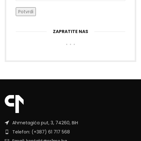
ZAPRATITE NAS
Ahmetagića put, 3, 74260, BiH
Telefon: (+387) 61 717 568