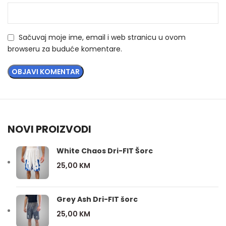
Sačuvaj moje ime, email i web stranicu u ovom
browseru za buduće komentare.
NOVI PROIZVODI
White Chaos Dri-FIT Šorc
25,00
KM
Grey Ash Dri-FIT šorc
25,00
KM