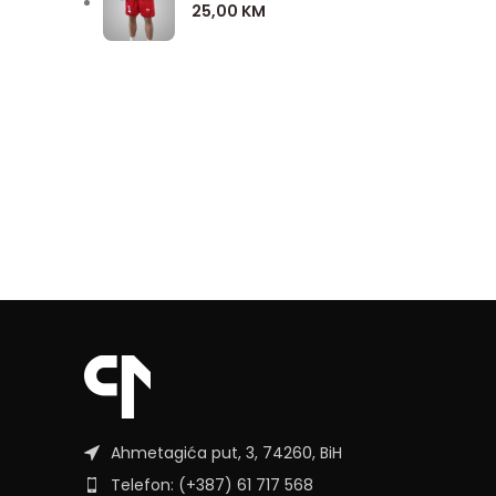
25,00
KM
Ahmetagića put, 3, 74260, BiH
Telefon: (+387) 61 717 568