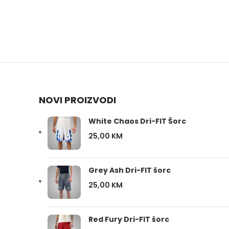
NOVI PROIZVODI
White Chaos Dri-FIT Šorc
25,00
KM
Grey Ash Dri-FIT šorc
25,00
KM
Red Fury Dri-FIT šorc