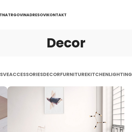
TNA
TRGOVINA
DRESOVI
KONTAKT
Decor
SVE
ACCESSORIES
DECOR
FURNITURE
KITCHEN
LIGHTING